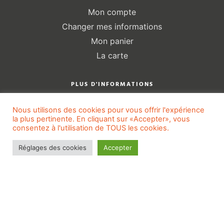
Mon compte
Changer mes informations
Mon panier
La carte
PLUS D'INFORMATIONS
Mentions légales
Nous utilisons des cookies pour vous offrir l'expérience
Politique de confidentialité
la plus pertinente. En cliquant sur «Accepter», vous
consentez à l'utilisation de TOUS les cookies.
Gestion des cookies
Conditions générales de ventes
Réglages des cookies
Accepter
Sitemap
2024© Tout en Transparence
–
Made with
♡