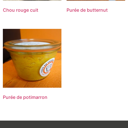
Chou rouge cuit
Purée de butternut
Purée de potimarron